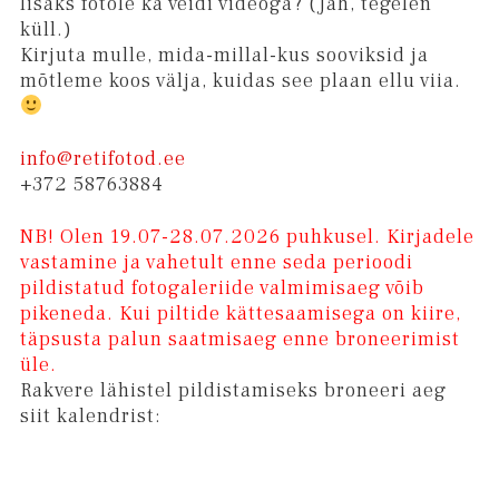
lisaks fotole ka veidi videoga? (Jah, tegelen
küll.)
Kirjuta mulle, mida-millal-kus sooviksid ja
mõtleme koos välja, kuidas see plaan ellu viia.
info@retifotod.ee
+372 58763884
NB! Olen 19.07-28.07.2026 puhkusel. Kirjadele
vastamine ja vahetult enne seda perioodi
pildistatud fotogaleriide valmimisaeg võib
pikeneda. Kui piltide kättesaamisega on kiire,
täpsusta palun saatmisaeg enne broneerimist
üle.
Rakvere lähistel pildistamiseks broneeri aeg
siit kalendrist: