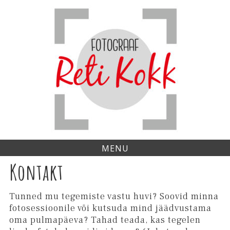
Skip
to
content
MENU
Kontakt
Tunned mu tegemiste vastu huvi? Soovid minna
fotosessioonile või kutsuda mind jäädvustama
oma pulmapäeva? Tahad teada, kas tegelen