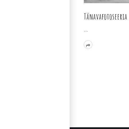
Tänavafotoseeria
…
Read
More