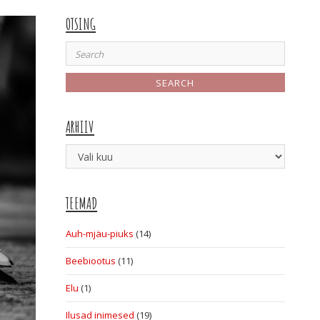
OTSING
Search
for:
ARHIIV
Arhiiv
TEEMAD
Auh-mjäu-piuks
(14)
Beebiootus
(11)
Elu
(1)
Ilusad inimesed
(19)